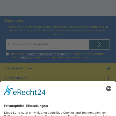
Newsletter
Abonnieren Sie jetzt einfach unseren regelmäßig erscheinenden Newsletter und Sie
werden stets unter den Ersten sein, über neue Produkte und Angebote informiert
werden.
E-
Mail-
Adresse*
Ich habe die
Datenschutzbestimmungen
zur Kenntnis genommen
und die
AGB
gelesen und bin mit ihnen einverstanden.
Service-Hotline
Shop Service
Informationen
Unsere Vorteile
Versandarten
Zahlungsarten