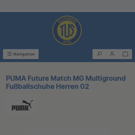
alt springen
Navigation
PUMA Future Match MG Multiground
Fußballschuhe Herren 02
Bildergalerie überspringen