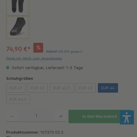
%
74,90 €*
99,90 €*
(25.03% gespart)
Preise inkl. MwSt. zzgl. Versandkosten
Sofort verfügbar, Lieferzeit: 1-3 Tage
auswählen
Schuhgrößen
EUR 41
EUR 42
EUR 42,5
EUR 43
EUR 44
(Diese Option ist zurzeit nicht verfügbar.)
(Diese Option ist zurzeit nicht verfügbar.)
(Diese Option ist zurzeit nicht verfügbar.)
(Diese Option ist zurzeit nicht 
EUR 44,5
(Diese Option ist zurzeit nicht verfügbar.)
Produkt Anzahl: Gib den gewünschten Wert ein oder benutze die Schaltflächen um die Anzah
In den Warenkorb
Produktnummer:
107373 02.3