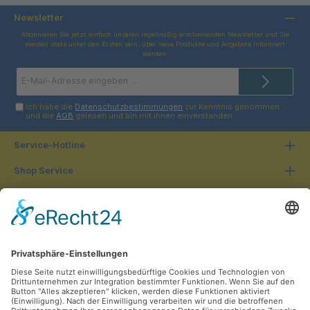
Newsletter
Abonnieren Sie jetzt einfach unseren regelmäßig erscheinenden Newsletter und Sie
werden stets unter den Ersten sein, über neue Produkte und Angebote informiert
werden.
E-
Mail-
Adresse*
Ich habe die
Datenschutzbestimmungen
zur Kenntnis genommen
und die
AGB
gelesen und bin mit ihnen einverstanden.
Service-Hotline
Shop Service
Informationen
Unsere Vorteile
Versandarten
Zahlungsarten
Ladengeschäft