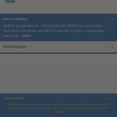
Beschreibung
SHEDIR Kurzarmhemd – Navy/Gelb Das SHEDIR Kurzarmhemd
überzeugt mit einem sportlich-modernen Design in angesagter
Navy-Gel…
Mehr
Bewertungen
Newsletter
Abonnieren Sie jetzt einfach unseren regelmäßig erscheinenden Newsletter und Sie
werden stets unter den Ersten sein, über neue Produkte und Angebote informiert
werden.