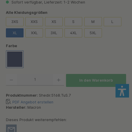
Sofort verfügbar, Lieferzeit: 1-2 Wochen
auswählen
Alle Kleidungsgrößen
3XS
XXS
XS
S
M
L
XL
XXL
3XL
4XL
5XL
auswählen
Farbe
Macron Navi
Produkt Anzahl: Gib den gewünschten Wert ein oder benutze die Schaltflächen um die Anzah
In den Warenkorb
Produktnummer:
Shedir.5168.TuS.7
PDF Angebot erstellen
Hersteller:
Macron
Dieses Produkt weiterempfehlen: