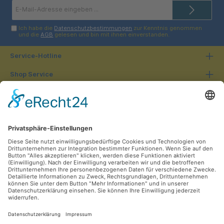
E-
Mail-
Adresse*
Ich habe die
Datenschutzbestimmungen
zur Kenntnis genommen
und die
AGB
gelesen und bin mit ihnen einverstanden.
Service-Hotline
Shop Service
Informationen
Unsere Vorteile
Versandarten
Zahlungsarten
Ladengeschäft
Unsere Communities
Facebook
Instagram