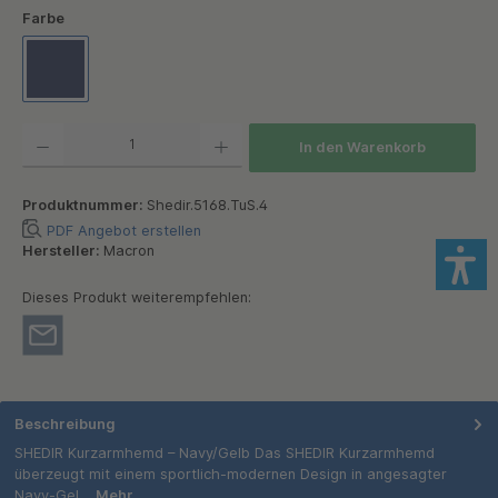
auswählen
Farbe
Macron Navi
Produkt Anzahl: Gib den gewünschten Wert ein oder benutze die Schaltflächen um die Anzah
In den Warenkorb
Produktnummer:
Shedir.5168.TuS.4
PDF Angebot erstellen
Hersteller:
Macron
Dieses Produkt weiterempfehlen:
Beschreibung
SHEDIR Kurzarmhemd – Navy/Gelb Das SHEDIR Kurzarmhemd
überzeugt mit einem sportlich-modernen Design in angesagter
Navy-Gel…
Mehr