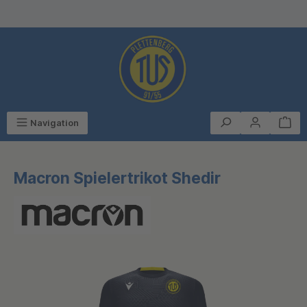
alt springen
Navigation
Macron Spielertrikot Shedir
Bildergalerie überspringen