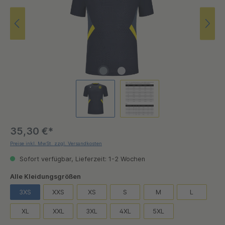
35,30 €*
Preise inkl. MwSt. zzgl. Versandkosten
Sofort verfügbar, Lieferzeit: 1-2 Wochen
auswählen
Alle Kleidungsgrößen
3XS
XXS
XS
S
M
L
XL
XXL
3XL
4XL
5XL