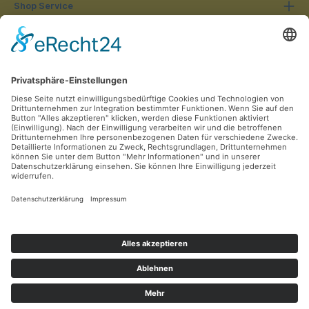
Shop Service
Informationen
Unsere Vorteile
Versandarten
Zahlungsarten
Ladengeschäft
Unsere Communities
Facebook
Instagram
Sicher Einkaufen
Versand- & Zahlungsinformationen
Widerrufsrecht
AGB
* Alle Preise inkl. gesetzl. Mehrwertsteuer zzgl.
Versandkosten
und ggf.
Nachnahmegebühren, wenn nicht anders angegeben.
© 2026 Lüttel Software & Medien GmbH - Alle Rechte vorbehalten.