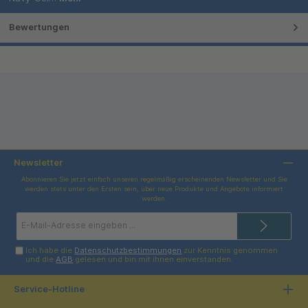
Bewertungen
Newsletter
Abonnieren Sie jetzt einfach unseren regelmäßig erscheinenden Newsletter und Sie
werden stets unter den Ersten sein, über neue Produkte und Angebote informiert
werden.
E-
Mail-
Adresse*
Ich habe die
Datenschutzbestimmungen
zur Kenntnis genommen
und die
AGB
gelesen und bin mit ihnen einverstanden.
Service-Hotline