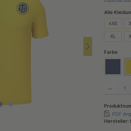
Alle Kleid
4XS
XL
ausw
Farbe
Macron 
Produkt Anzahl:
Produktnu
PDF Ange
Hersteller: