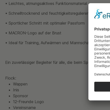
•
Leichtes, atmungsaktives Funktionsmaterial
•
Schnelltrocknend und feuchtigkeitsregulierend
•
Sportlicher Schnitt mit optimaler Passform
•
MACRON-Logo auf der Brust
•
Ideal für Training, Aufwärmen und Mannschaftssport
Ein zuverlässiger Begleiter für alle, die beim Sport auf Qual
Flock:
Wappen
Inis
Sponsor
12-Freunde Logo
Vereinsname