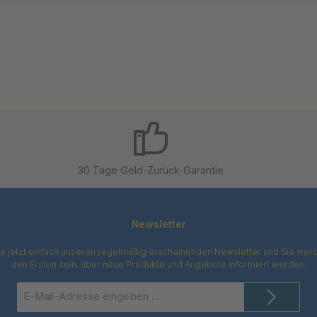
30 Tage Geld-Zurück-Garantie
Newsletter
e jetzt einfach unseren regelmäßig erscheinenden Newsletter und Sie werd
den Ersten sein, über neue Produkte und Angebote informiert werden.
E-
Mail-
Adresse*