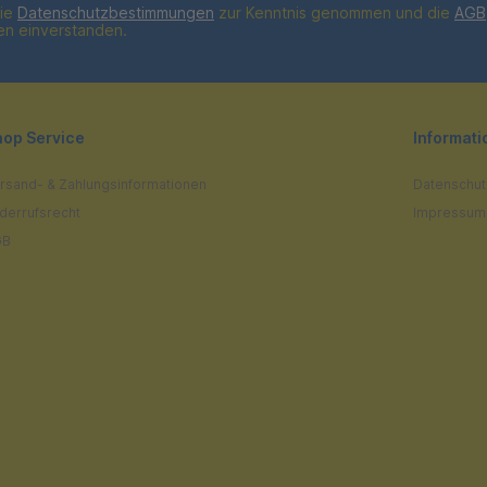
die
Datenschutzbestimmungen
zur Kenntnis genommen und die
AGB
nen einverstanden.
hop Service
Informat
rsand- & Zahlungsinformationen
Datenschut
derrufsrecht
Impressum
GB