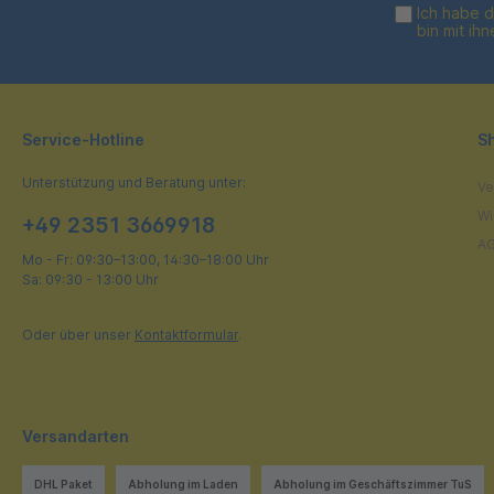
Ich habe 
bin mit ih
Service-Hotline
S
Unterstützung und Beratung unter:
Ve
Wi
+49 2351 3669918
A
Mo - Fr: 09:30–13:00, 14:30–18:00 Uhr
Sa: 09:30 - 13:00 Uhr
Oder über unser
Kontaktformular
.
Versandarten
DHL Paket
Abholung im Laden
Abholung im Geschäftszimmer TuS