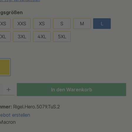
auswählen
ungsgrößen
3XS
XXS
XS
S
M
L
XXL
3XL
4XL
5XL
ählen
Navi
gelb
 Gib den gewünschten Wert ein oder benutze die Schaltflächen um die Anza
In den Warenkorb
mmer:
Rigel.Hero.5079.TuS.2
bot erstellen
Macron