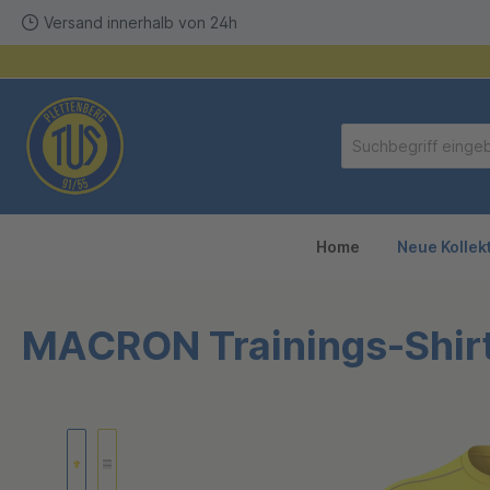
Versand innerhalb von 24h
springen
Zur Hauptnavigation springen
Home
Neue Kollek
MACRON Trainings-Shirt
Bildergalerie überspringen