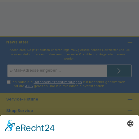
Newsletter
Abonnieren Sie jetzt einfach unseren regelmäßig erscheinenden Newsletter und Sie
werden stets unter den Ersten sein, über neue Produkte und Angebote informiert
werden.
E-
Mail-
Adresse*
Ich habe die
Datenschutzbestimmungen
zur Kenntnis genommen
und die
AGB
gelesen und bin mit ihnen einverstanden.
Service-Hotline
Shop Service
Informationen
Unsere Vorteile