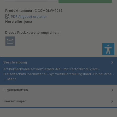
Produktnummer:
C.COMOLW-901.3
PDF Angebot erstellen
Hersteller:
joma
Dieses Produkt weiterempfehlen:
Beschreibung
Artikelmerkmale:Artikelzustand:-Neu mit KartonProduktart:-
FreizeitschuhObermaterial:-SynthetikHerstellungsland:-ChinaFarbe:-
…
Mehr
Eigenschaften
Bewertungen