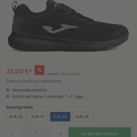
%
32,00 €*
40,00 €*
(20% gespart)
Preise inkl. MwSt. zzgl. Versandkosten
Versandkostenfrei
Sofort verfügbar, Lieferzeit: 1-3 Tage
auswählen
Schuhgrößen
EUR 36
EUR 37
EUR 38
EUR 40
Produkt Anzahl: Gib den gewünschten Wert ein oder benutze die Schaltflächen um die Anzah
In den Warenkorb